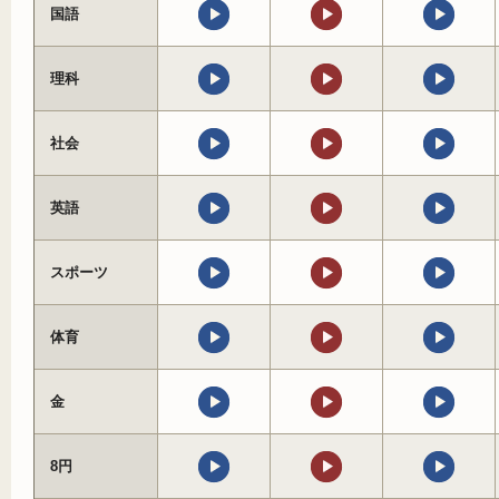
国語
理科
社会
英語
スポーツ
体育
金
8円