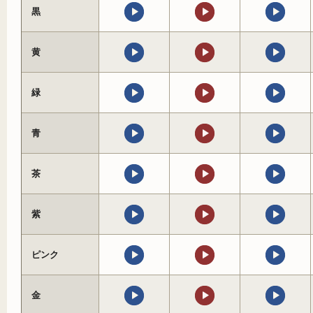
黒
黄
緑
青
茶
紫
ピンク
金