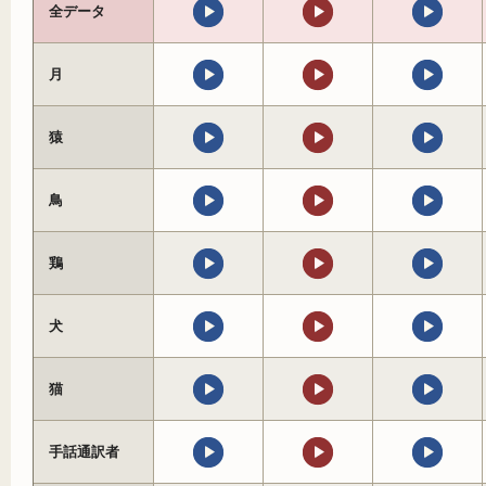
全データ
月
猿
鳥
鶏
犬
猫
手話通訳者