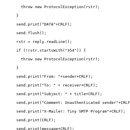
	throw new ProtocolException(rstr);

      }

      send.print("DATA"+CRLF);

      send.flush();

      rstr = reply.readLine();

      if (!rstr.startsWith("354")) {

	throw new ProtocolException(rstr);

      }

      send.print("From: "+sender+CRLF);

      send.print("To: " + receiver+CRLF);

      send.print("Subject: " + title+CRLF);

      send.print("Comment: Unauthenticated sender"+CRLF
      send.print("X-Mailer: Tiny SMTP Program"+CRLF);

      send.print(CRLF);

      send.print(message+CRLF);
