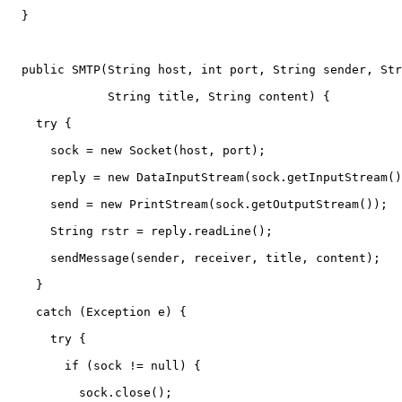
  }

  public SMTP(String host, int port, String sender, Str
	      String title, String content) {

    try {

      sock = new Socket(host, port);

      reply = new DataInputStream(sock.getInputStream()
      send = new PrintStream(sock.getOutputStream());

      String rstr = reply.readLine();

      sendMessage(sender, receiver, title, content);

    }

    catch (Exception e) {

      try {

	if (sock != null) {

	  sock.close();
