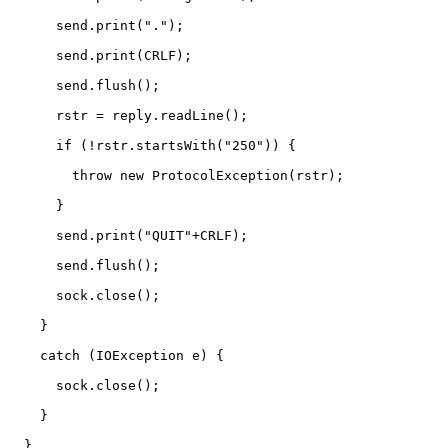
      send.print(".");

      send.print(CRLF);

      send.flush();

      rstr = reply.readLine();

      if (!rstr.startsWith("250")) {

	throw new ProtocolException(rstr);

      }

      send.print("QUIT"+CRLF);

      send.flush();

      sock.close();

    }

    catch (IOException e) {

      sock.close();

    }

  }
