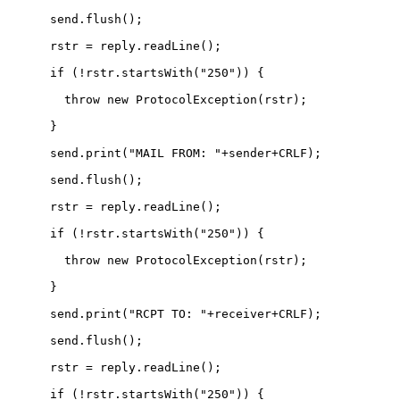
      send.flush();

      rstr = reply.readLine();

      if (!rstr.startsWith("250")) {

	throw new ProtocolException(rstr);

      }

      send.print("MAIL FROM: "+sender+CRLF);

      send.flush();

      rstr = reply.readLine();

      if (!rstr.startsWith("250")) {

	throw new ProtocolException(rstr);

      }

      send.print("RCPT TO: "+receiver+CRLF);

      send.flush();

      rstr = reply.readLine();

      if (!rstr.startsWith("250")) {
