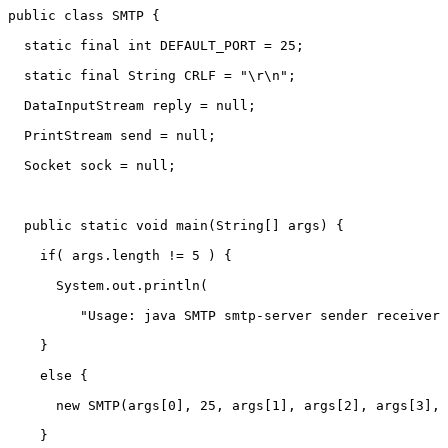
public class SMTP {

  static final int DEFAULT_PORT = 25;

  static final String CRLF = "\r\n";

  DataInputStream reply = null;

  PrintStream send = null;

  Socket sock = null;

  public static void main(String[] args) {

    if( args.length != 5 ) {

      System.out.println(

	 "Usage: java SMTP smtp-server sender receiver title content");

    }

    else {

      new SMTP(args[0], 25, args[1], args[2], args[3], 
    }
