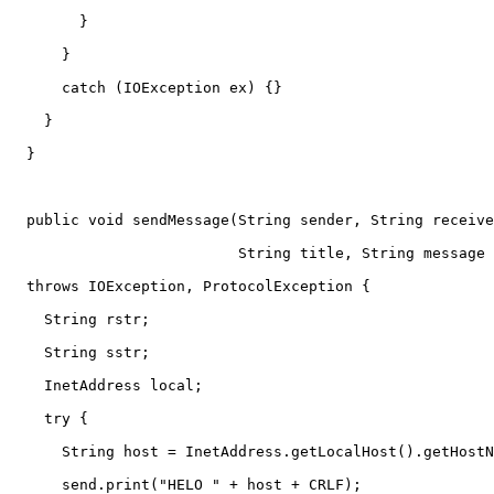
	}

      }

      catch (IOException ex) {}

    }

  }

  public void sendMessage(String sender, String receive
			  String title, String message )

  throws IOException, ProtocolException {

    String rstr;

    String sstr;

    InetAddress local;

    try {

      String host = InetAddress.getLocalHost().getHostN
      send.print("HELO " + host + CRLF);
