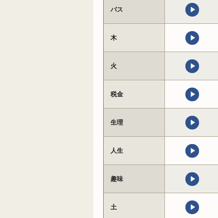
バス
木
火
税金
生理
人生
趣味
土