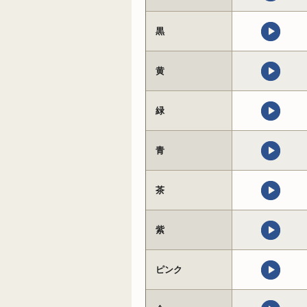
黒
黄
緑
青
茶
紫
ピンク