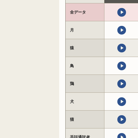
全データ
月
猿
鳥
鶏
犬
猫
手話通訳者