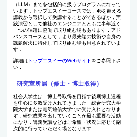
（LLM）までを包括的に扱うプログラムになって
います．トップエスイーコースでは，45を超える
講義から選択して受講することができるほか，実
践演習として他社のエンジニアとともに半年近く
一つの課題に協働で取り組む場もあります．アド
バンスコースとして，より最先端の技術や自身の
課題解決に特化して取り組む場も用意されていま
す．
詳細は
トップエスイーのWebサイト
をご参照下さ
い．
研究室所属（修士・博士取得）
社会人学生は，博士号取得を目指す後期博士過程
を中心に多数受け入れてきました．総合研究大学
院大学または電気通信大学での受け入れとなりま
す．研究成果を出していくことが最も重要な活動
になり，講義受講などはご希望・状況に応じて副
次的に行っていただく場となります．