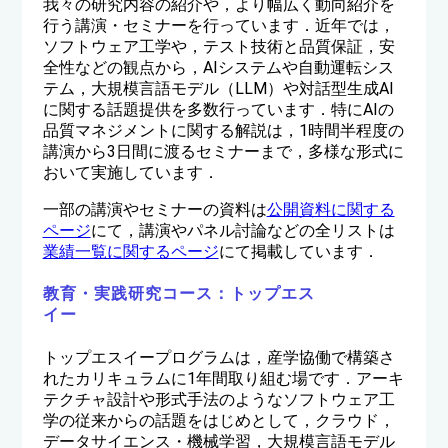
我々の研究内容の紹介や，より幅広く動向紹介を
行う講演・セミナーを行っています．近年では，
ソフトウェア工学や，テスト技術と品質保証，安
全性などの観点から，AIシステムや自動運転シス
テム，大規模言語モデル（LLM）や対話型生成AI
に関する話題提供を多数行っています．特にAIの
品質マネジメントに関する解説は，1時間半程度の
講演から3日間に渡るセミナーまで，多様な形式に
おいて実施しています．
一部の講演やセミナーの資料は
公開資料に関する
ページ
にて，講演やパネル討論などの全リストは
業績一覧に関するページ
にて掲載しています．
教育・実践研究コース：トップエス
イー
トップエスイープログラムは，産学協働で構築さ
れたカリキュラムに1年間取り組む場です．アーキ
テクチャ設計や形式手法のようなソフトウェア工
学の従来からの話題をはじめとして，クラウド，
データサイエンス・機械学習，大規模言語モデル