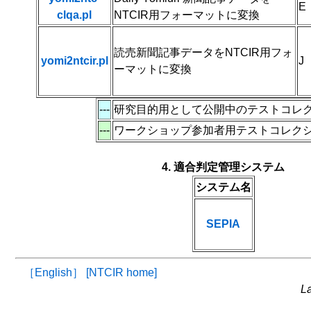
E
clqa.pl
NTCIR用フォーマットに変換
読売新聞記事データをNTCIR用フォ
yomi2ntcir.pl
J
ーマットに変換
---
研究目的用として公開中のテストコレ
---
ワークショップ参加者用テストコレク
4. 適合判定管理システム
システム名
SEPIA
［English］
[NTCIR home]
La