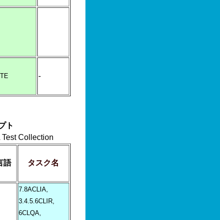
-
ITE
プト
 Collection
言語
タスク名
7.8ACLIA,
3.4.5.6CLIR,
6CLQA,