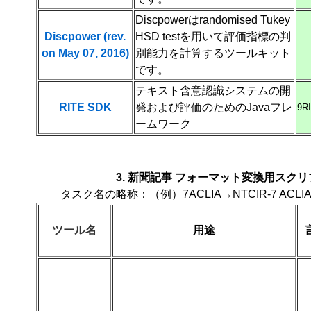
Discpower
は
randomised Tukey
Discpower (rev.
HSD test
を用いて評価指標の判
on May 07, 2016)
別能力を計算するツールキット
です。
テキスト含意認識システムの開
RITE SDK
発および評価のためのJavaフレ
9R
ームワーク
3. 新聞記事 フォーマット変換用スクリ
タスク名の略称：（例）7ACLIA→NTCIR-7 ACLIA Test
ツール名
用途