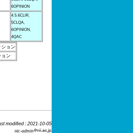
6OPINION
4.5.6CLIR,
5CLQA,
6OPINION,
4QAC
クション
ション
st modified : 2021-10-05
ntc-admin