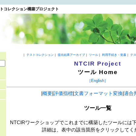
トコレクション構築プロジェクト
｜
テストコレクション
｜
提出結果アーカイブ
｜
ツール
｜
利用手続き・覚書
｜
テ
NTCIR Project
ツール Home
［English］
|
概要
|
評価指標
|
文書フォーマット変換
|
適合
ツール一覧
NTCIRワークショップでこれまでに構築したツールには
詳細は、表中の該当箇所をクリックしてく