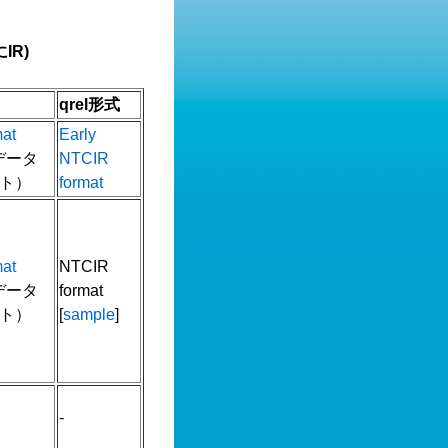
IR)
qrel形式
mat
Early
書データ
NTCIR
ト）
format
mat
NTCIR
書データ
format
ト）
[
sample
]
-