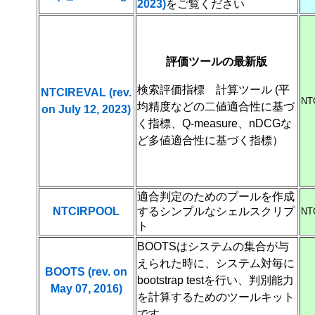
2023)
をご覧ください
評価ツールの最新版
検索評価指標 計算ツール (平
NTCIREVAL (rev.
NT
均精度などの二値適合性に基づ
on July 12, 2023)
く指標、Q-measure、nDCGな
ど多値適合性に基づく指標）
適合判定のためのプールを作成
NTCIRPOOL
するシンプルなシェルスクリプ
NT
ト
BOOTS
はシステムの集合が与
えられた時に、システム対毎に
BOOTS (rev. on
bootstrap test
を行い、判別能力
May 07, 2016)
を計算するためのツールキット
です。