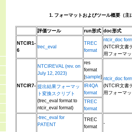
1. フォーマットおよびツール概要（主に
評価ツール
run形式
doc形式
ntcir_doc for
NTCIR1-
TREC
trec_eval
(NTCIR文
6
format
用フォーマッ
res
NTCIREVAL (rev. on
format
July 12, 2023)
[
sample
]
ntcir_doc for
NTCIR7-
IR4QA
(NTCIR文
提出結果フォーマッ
format
用フォーマッ
ト変換スクリプト
(trec_eval format to
TREC
ntcir_eval format)
format
-
trec_eval for
TREC
-
PATENT
format