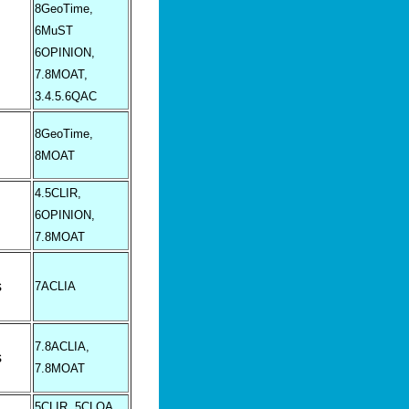
8GeoTime,
6MuST
6OPINION,
7.8MOAT,
3.4.5.6QAC
8GeoTime,
8MOAT
4.5CLIR,
6OPINION,
7.8MOAT
s
7ACLIA
7.8ACLIA,
s
7.8MOAT
5CLIR, 5CLQA,