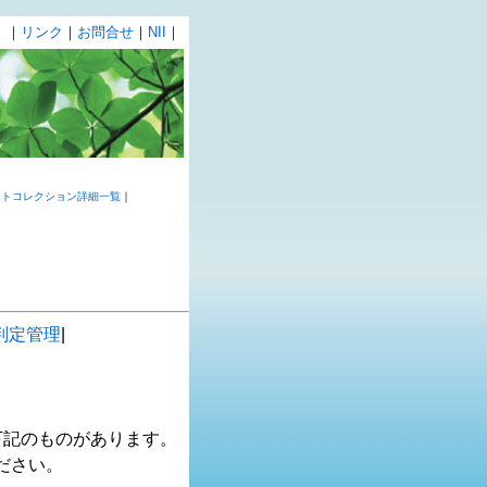
｜
リンク
｜
お問合せ
｜
NII
｜
ストコレクション詳細一覧
｜
判定管理
|
下記のものがあります。
ださい。