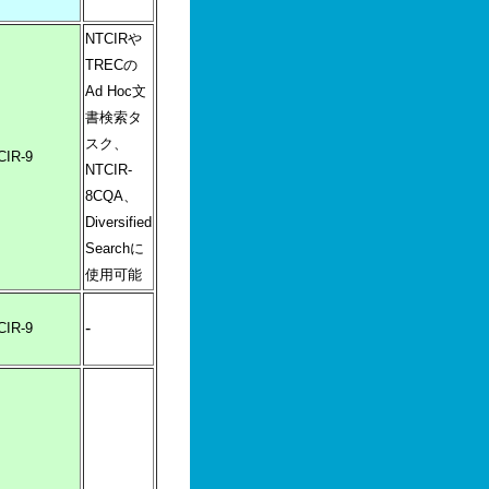
NTCIRや
TRECの
Ad Hoc文
書検索タ
スク、
CIR-9
NTCIR-
8CQA、
Diversified
Searchに
使用可能
-
CIR-9