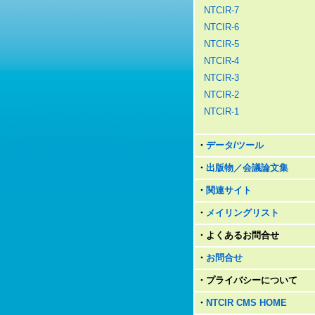
NTCIR-7
NTCIR-6
NTCIR-5
NTCIR-4
NTCIR-3
NTCIR-2
NTCIR-1
・
データ/ツール
・
出版物／会議論文集
・
関連サイト
・
メイリングリスト
・
よくあるお問合せ
・
お問合せ
・
プライバシーについて
・
NTCIR CMS HOME