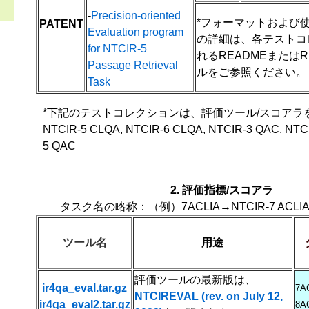
-
Precision-oriented
*フォーマットおよび
PATENT
Evaluation program
の詳細は、各テストコ
for NTCIR-5
れるREADMEまたはRE
Passage Retrieval
ルをご参照ください。
Task
*下記のテストコレクションは、評価ツール/スコアラ
NTCIR-5 CLQA, NTCIR-6 CLQA, NTCIR-3 QAC, NTC
5 QAC
2. 評価指標/スコアラ
タスク名の略称：（例）7ACLIA→NTCIR-7 ACLIA Test
ツール名
用途
評価ツールの最新版は、
ir4qa_eval.tar.gz
7A
NTCIREVAL (rev. on July 12,
ir4qa_eval2.tar.gz
8A