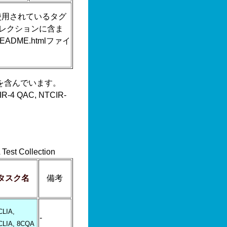
使用されているタグ
レクションに含ま
ADME.htmlファイ
を含んでいます。
IR-4 QAC, NTCIR-
 Collection
タスク名
備考
CLIA,
-
CLIA, 8CQA