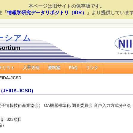
本ページは旧サイトの保存版です。
在「
情報学研究データリポジトリ（IDR）
」より提供していま
ーシアム
sortium
スリスト
入手方法
資料室
FAQ
リンク
EIDA-JCSD
EIDA-JCSD)
子情報技術産業協会） OA機器標準化 調査委員会 音声入力方式分科会
 323項目
節）
）