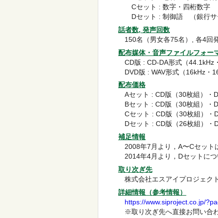
Cセット : 数字・四桁数字
Dセット : 制御語 （銀行
話者数, 発声回数
150名（男女各75名）, 各4回
配布媒体・音声ファイルフォー
CD版 : CD-DA形式（44.1kHz・
DVD版 : WAV形式（16kHz・16
配布価格
Aセット : CD版（30枚組）・D
Bセット : CD版（30枚組）・D
Cセット : CD版（30枚組）・D
Dセット : CD版（26枚組）・D
補足情報
2008年7月より，A〜Cセッ
2014年4月より，Dセットに
取り次ぎ先
株式会社エスアイプロジェク
詳細情報（参考情報）
https://www.siproject.co.jp/?
※取り次ぎ先へ直接お問い合