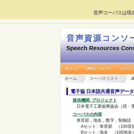
音声コーパスは現
音声資源コンソ
Speech Resources Con
ホーム
SRCについて
コーパ
ホーム
コーパスリスト
J
電子協 日本語共通音声データ (J
提供機関, プロジェクト
日本電子工業振興協会（現・電
コーパスの内容
単音節，地名，数字，制御語 計
Aセット : 単音節 （100音
Bセット : 地名 （100地名