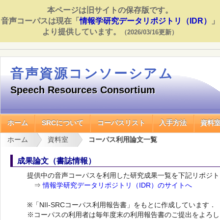
本ページは旧サイトの保存版です。
音声コーパスは現在「
情報学研究データリポジトリ（IDR）
」
より提供しています。
（2026/03/16更新）
音声資源コンソーシアム
Speech Resources Consortium
ホーム
SRCについて
コーパスリスト
入手方法
資料
ホーム
資料室
コーパス利用論文一覧
成果論文（書誌情報）
提供中の音声コーパスを利用した研究成果一覧を下記リポジト
⇒
情報学研究データリポジトリ（IDR）のサイトへ
※「NII-SRCコーパス利用報告書」をもとに作成しています．
※コーパスの利用者は毎年度末の利用報告書のご提出をよろし