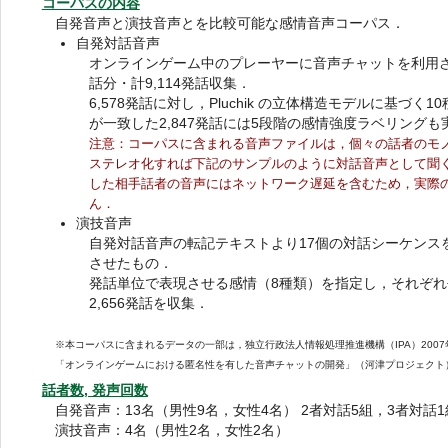
コーパスの内容
自発音声と演技音声とを比較可能な感情音声コーパス．
自発対話音声
オンラインゲーム中のプレーヤーに音声チャットを利用
話分・計9,114発話収集．
6,578発話に対し，Pluchik の立体構造モデルに基づ
が一致した2,847発話には5段階の感情強度ラベリングも
注意：コーパスに含まれる音声ファイルは，個々の話者のモ
ステレオ化すれば下記のサンプルのように対話音声として聞
した相手話者の音声にはネットワーク遅延を含むため，実際
ん．
演技音声
自発対話音声の転記テキストより17個の対話シーケンス
させたもの．
発話単位で表現させる感情（8種類）を指定し，それぞれ
2,656発話を収集．
※本コーパスに含まれるデータの一部は，独立行政法人情報処理推進機構（IPA）2007
「オンラインゲームにおける匿名性を有した音声チャットの開発」（河津プロジェクト
話者数, 発声回数
自発音声：13名（男性9名，女性4名） 2者対話5組，3者対話1
演技音声：4名（男性2名，女性2名）