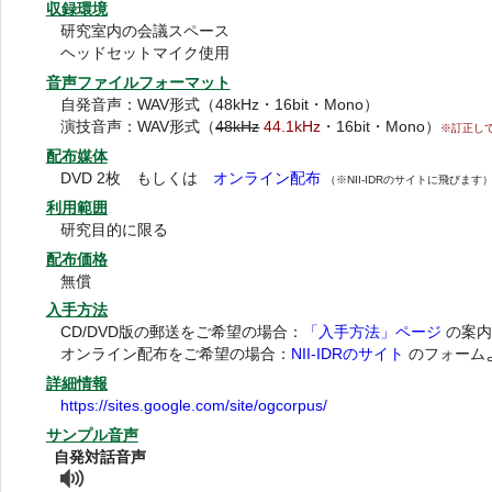
収録環境
研究室内の会議スペース
ヘッドセットマイク使用
音声ファイルフォーマット
自発音声：WAV形式（48kHz・16bit・Mono）
演技音声：WAV形式（
48kHz
44.1kHz
・16bit・Mono）
※訂正してお
配布媒体
DVD 2枚 もしくは
オンライン配布
（※NII-IDRのサイトに飛びます
利用範囲
研究目的に限る
配布価格
無償
入手方法
CD/DVD版の郵送をご希望の場合：
「入手方法」ページ
の案内
オンライン配布をご希望の場合：
NII-IDRのサイト
のフォーム
詳細情報
https://sites.google.com/site/ogcorpus/
サンプル音声
自発対話音声