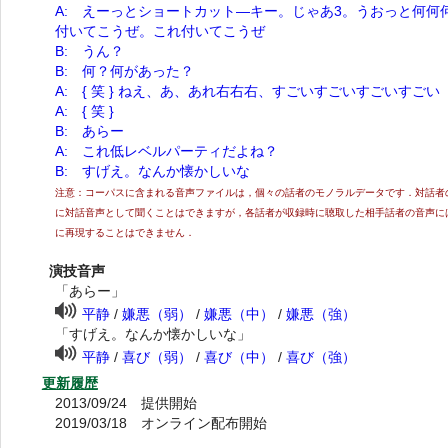
A:
えーっとショートカット―キー。じゃあ3。うおっと何何
付いてこうぜ。これ付いてこうぜ
B:
うん？
B:
何？何があった？
A:
{ 笑 } ねえ、あ、あれ右右右、すごいすごいすごいすごい
A:
{ 笑 }
B:
あらー
A:
これ低レベルパーティだよね？
B:
すげえ。なんか懐かしいな
注意：コーパスに含まれる音声ファイルは，個々の話者のモノラルデータです．対話者
に対話音声として聞くことはできますが，各話者が収録時に聴取した相手話者の音声に
に再現することはできません．
演技音声
「あらー」
平静
/
嫌悪（弱）
/
嫌悪（中）
/
嫌悪（強）
「すげえ。なんか懐かしいな」
平静
/
喜び（弱）
/
喜び（中）
/
喜び（強）
更新履歴
2013/09/24 提供開始
2019/03/18 オンライン配布開始