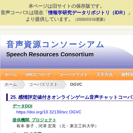
本ページは旧サイトの保存版です。
音声コーパスは現在「
情報学研究データリポジトリ（IDR）
」
より提供しています。
（2026/03/16更新）
音声資源コンソーシアム
Speech Resources Consortium
ホーム
SRCについて
コーパスリスト
入手方法
資料
ホーム
コーパスリスト
OGVC
25. 感情評定値付きオンラインゲーム音声チャットコーパス 
データDOI
https://doi.org/10.32130/src.OGVC
提供機関, プロジェクト
有本 泰子，河津 宏美 （元・東京工科大学）