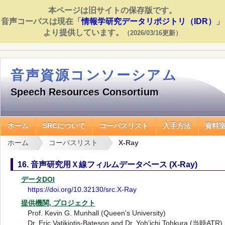
本ページは旧サイトの保存版です。
音声コーパスは現在「
情報学研究データリポジトリ（IDR）
」
より提供しています。
（2026/03/16更新）
音声資源コンソーシアム
Speech Resources Consortium
ホーム
SRCについて
コーパスリスト
入手方法
資料
ホーム
コーパスリスト
X-Ray
16. 音声研究用Ｘ線フィルムデータベース (X-Ray)
データDOI
https://doi.org/10.32130/src.X-Ray
提供機関, プロジェクト
Prof. Kevin G. Munhall (Queen's University)
Dr. Eric Vatikiotis-Bateson and Dr. Yoh'ichi Tohkura (当時ATR)