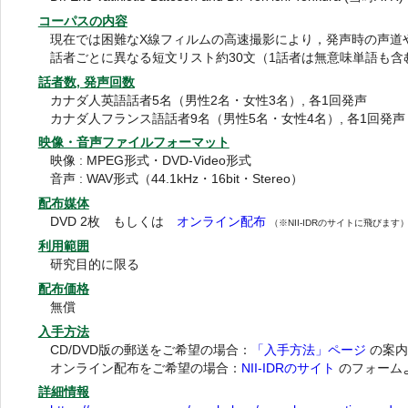
コーパスの内容
現在では困難なX線フィルムの高速撮影により，発声時の声道
話者ごとに異なる短文リスト約30文（1話者は無意味単語も含
話者数, 発声回数
カナダ人英語話者5名（男性2名・女性3名）, 各1回発声
カナダ人フランス語話者9名（男性5名・女性4名）, 各1回発声
映像・音声ファイルフォーマット
映像 : MPEG形式・DVD-Video形式
音声 : WAV形式（44.1kHz・16bit・Stereo）
配布媒体
DVD 2枚 もしくは
オンライン配布
（※NII-IDRのサイトに飛びます
利用範囲
研究目的に限る
配布価格
無償
入手方法
CD/DVD版の郵送をご希望の場合：
「入手方法」ページ
の案内
オンライン配布をご希望の場合：
NII-IDRのサイト
のフォーム
詳細情報