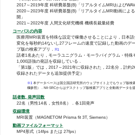
2017～2019年度 科研費基盤(B)「リアルタイムMRIおよび
2020～2023年度 科研費基盤(B)「リアルタイムMRI動画
開」
2021～2022年度 人間文化研究機構 機構長裁量経費
コーパスの内容
医療用MRI装置を特殊な設定で稼働させることにより，日本
変化を毎秒約14ないし27フレームの速度で記録した動画のデー
プ版の検索アプリ．
※1
話者1名あたり，モーラユニグラム・モーラバイグラム・特殊
1,000語強の発話を収録している．
「第1版」では，2017～2021年に収録された，22名分，計約
収録されたデータも追加提供予定）
※1
本データベースは国立国語研究所のウェブサイト上でもウェブ版検
欄参照）．NII-SRCからはデスクトップ版検索アプリと全動画データを
話者数, 発声回数
22名（男性14名，女性8名）．各1回発声
収録環境
MRI装置（MAGNETOM Prisma fit 3T, Siemens）
動画ファイルフォーマット
MP4形式（14fps または 27fps）