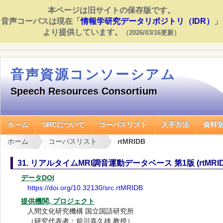
本ページは旧サイトの保存版です。
音声コーパスは現在「
情報学研究データリポジトリ（IDR）
」
より提供しています。
（2026/03/16更新）
音声資源コンソーシアム
Speech Resources Consortium
ホーム
SRCについて
コーパスリスト
入手方法
資料
ホーム
コーパスリスト
rtMRIDB
31. リアルタイムMRI調音運動データベース 第1版 (rtMRID
データDOI
https://doi.org/10.32130/src.rtMRIDB
提供機関, プロジェクト
人間文化研究機構 国立国語研究所
（研究代表者：前川喜久雄 教授）