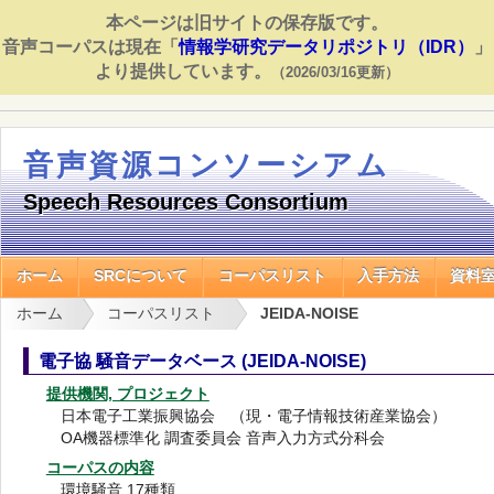
本ページは旧サイトの保存版です。
音声コーパスは現在「
情報学研究データリポジトリ（IDR）
」
より提供しています。
（2026/03/16更新）
音声資源コンソーシアム
Speech Resources Consortium
ホーム
SRCについて
コーパスリスト
入手方法
資料
ホーム
コーパスリスト
JEIDA-NOISE
電子協 騒音データベース (JEIDA-NOISE)
提供機関, プロジェクト
日本電子工業振興協会 （現・電子情報技術産業協会）
OA機器標準化 調査委員会 音声入力方式分科会
コーパスの内容
環境騒音 17種類