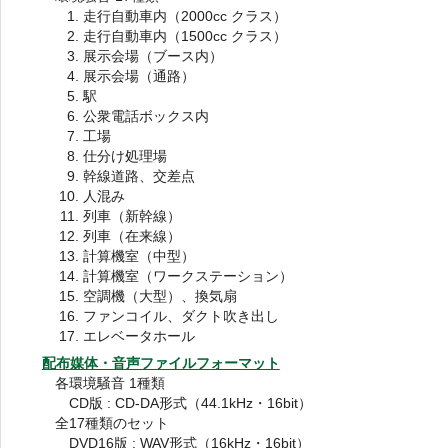
走行自動車内（2000cc クラス）
走行自動車内（1500cc クラス）
展示会場（ブース内）
展示会場（通路）
駅
公衆電話ボックス内
工場
仕分け処理場
幹線道路、交差点
人混み
列車（新幹線）
列車（在来線）
計算機室（中型）
計算機室（ワークステーション）
空調機（大型）、換気扇
ファンコイル、ダクト吹き出し
エレベータホール
配布媒体・音声ファイルフォーマット
各環境騒音 1種類
CD版 : CD-DA形式（44.1kHz・16bit）
全17種類のセット
DVD16版 : WAV形式（16kHz・16bit）