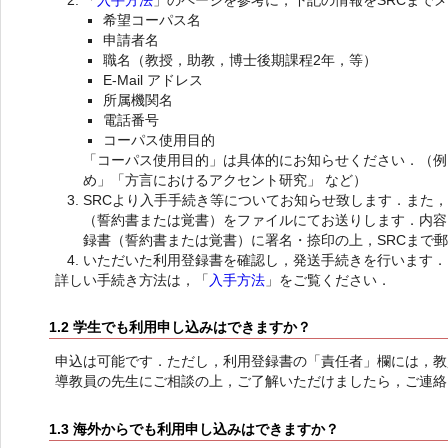
「
入手方法
」のページを参考に，下記の情報をSRCまで
希望コーパス名
申請者名
職名（教授，助教，博士後期課程2年，等）
E-Mail アドレス
所属機関名
電話番号
コーパス使用目的
「コーパス使用目的」は具体的にお知らせください．（例
め」「方言におけるアクセント研究」 など）
SRCより入手手続き等についてお知らせ致します．また
（誓約書または覚書）をファイルにてお送りします．内容
録書（誓約書または覚書）に署名・捺印の上，SRCまで
いただいた利用登録書を確認し，発送手続きを行います．
詳しい手続き方法は，「
入手方法
」をご覧ください．
1.2 学生でも利用申し込みはできますか？
申込は可能です．ただし，利用登録書の「責任者」欄には，教
導教員の先生にご相談の上，ご了解いただけましたら，ご連絡
1.3 海外からでも利用申し込みはできますか？