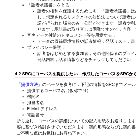
「話者承諾書」をとる．
話者の権利を保護するためにも，「話者承諾書」は
し，想定されるリスクとその対処法について話者に
諾が得られた場合のみ，公開ができます．話者や利
ります．承諾書の取り直しは困難ですので，内容，
音声データ付随のドキュメント等を用意する．
データの収録環境情報や話者情報，発話リスト，書
プライバシー保護．
話者をはじめとする参加者，その他関係者のプライ
発話内容，話者情報などをチェックしてください．
4.2 SRCにコーパスを提供したい．作成したコーパスをSRC
「
提供方法
」のページを参考に，下記の情報をSRCまでメー
提供するコーパス名（仮称で可）
機関名
担当者名
E-Mail アドレス
電話番号
折り返し，コーパスの詳細についての記入用紙をお送りします
容に基づき検討させていただきます．契約形態ならびに契約書
ご不明な点はお気軽にお尋ね下さい．