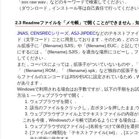
「sox raw wav」などのキーワードで検索してください．
（ダウンロード，インストール等は自己責任で行ってください
2.3 Readmeファイルを「メモ帳」で開くことができません
JNAS
,
CENSRECシリーズ
,
ASJ-JIPDEC
などのテキストファ
ド（文字コード）ごとに用意しております．そのため，どのコ
ル拡張子に「(filename).SJIS」や「(filename).EUC」
にするには，「(filename).SJIS」を適当な場所にコピーし，ファ
してください．
また，コーパスによっては，拡張子がついていないものや，「（file
「（filename).ROM」「（filename).spk」など独自
らファイルのエンコードはJISやEUCに設定されているため，W
があります．
Windowsで利用される場合はお手数ですが，以下の手順をお
方法１ — ウェブブラウザで開く．
ウェブブラウザを開く．
該当のファイルをクリックし，左ボタンを押したまま,
ウェブブラウザファイル上でテキストファイルの内容が
これを今後，Windowsのメモ帳で読めるようにする場合は
ウェブブラウザの[ファイル]→[名前をつけて保存]を選
[ファイルの種類]を「テキストファイル(.txt)」，[エン
当な場所に保存する．