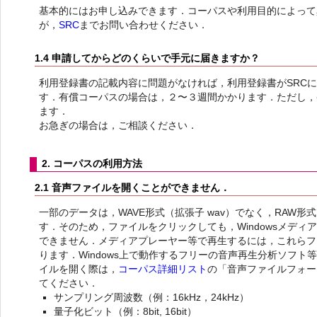
基本的にはお申し込みできます．コーパスや利用目的によって
が，
SRC
までお問い合わせください．
1.4 申請してからどのくらいで手元に届きますか？
利用登録書の記載内容に問題がなければ，利用登録書がSRC
す．有償コーパスの場合は，２〜３週間かかります．ただし，
ます．
お急ぎの場合は，ご相談ください．
2. コーパスの利用方法
2.1 音声ファイルを開くことができません．
一部のデータは，WAVE形式（拡張子 wav）でなく，RAW形式
す．そのため，ファイルをクリックしても，Windowsメデ
できません．メディアプレーヤー等で再生するには，これらフ
ります．Windows上で動作するフリーの音声再生分析ソフ
イルを開く際は，
コーパス詳細リスト
の「音声ファイルフォー
てください．
サンプリング周波数（例：16kHz，24kHz）
量子化ビット（例：8bit, 16bit）