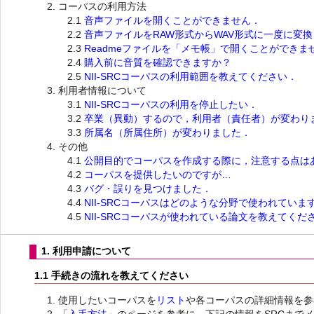
コーパスの利用方法
2.1
音声ファイルを開くことができません．
2.2
音声ファイルをRAW形式からWAV形式に一度に変
2.3
Readmeファイルを「メモ帳」で開くことができ
2.4
購入前に音質を確認できますか？
2.5
NII-SRCコーパスの利用範囲を教えてください．
利用者情報について
3.1
NII-SRCコーパスの利用を停止したい．
3.2
卒業（異動）するので，利用者（責任者）が変わり
3.3
所属名（所属住所）が変わりました．
その他
4.1
公開目的でコーパスを作成する際に，注意する点は
4.2
コーパスを提供したいのですが…
4.3
バグ・誤りを見つけました．
4.4
NII-SRCコーパスはどのような分野で使われていま
4.5
NII-SRCコーパスが使われている論文を教えてくだ
1. 利用申請について
1.1 手続きの流れを教えてください
使用したいコーパスを
リスト
や各コーパスの詳細情報を参