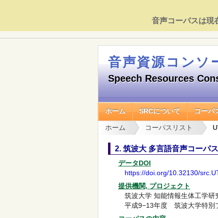
音声コーパスは現
音声資源コンソ
Speech Resources Con
ホーム
SRCについて
コーパ
ホーム
コーパスリスト
U
2. 筑波大 多言語音声コーパス (
データDOI
https://doi.org/10.32130/src.
提供機関, プロジェクト
筑波大学 知能情報生体工学研
平成9−13年度 筑波大学特