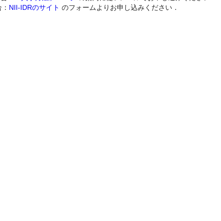
合：
NII-IDRのサイト
のフォームよりお申し込みください．