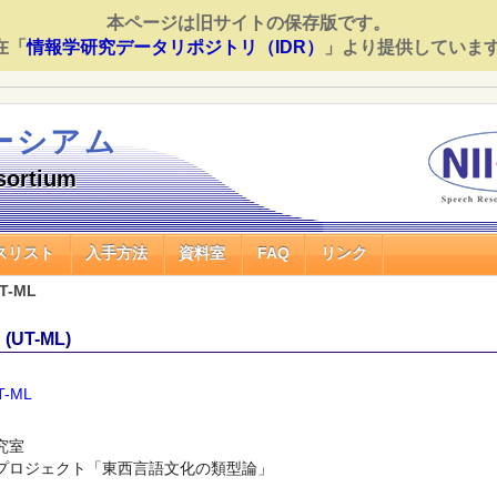
本ページは旧サイトの保存版です。
在「
情報学研究データリポジトリ（IDR）
」より提供していま
ーシアム
sortium
スリスト
入手方法
資料室
FAQ
リンク
T-ML
UT-ML)
UT-ML
究室
別プロジェクト「東西言語文化の類型論」