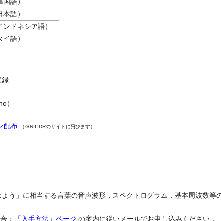
韓国語）
日本語）
インドネシア語）
タイ語）
収録
no）
ン配布
（※NII-IDRのサイトに飛びます）
はよう」に相当する言葉の音声波形，スペクトログラム，基本周波数等
場合：
「入手方法」ページ
の案内に従いメールでお申し込みください．