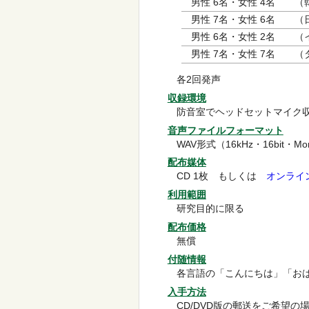
男性 6名・女性 4名
（
男性 7名・女性 6名
（
男性 6名・女性 2名
（
男性 7名・女性 7名
（
各2回発声
収録環境
防音室でヘッドセットマイク
音声ファイルフォーマット
WAV形式（16kHz・16bit・Mo
配布媒体
CD 1枚 もしくは
オンライ
利用範囲
研究目的に限る
配布価格
無償
付随情報
各言語の「こんにちは」「お
入手方法
CD/DVD版の郵送をご希望の