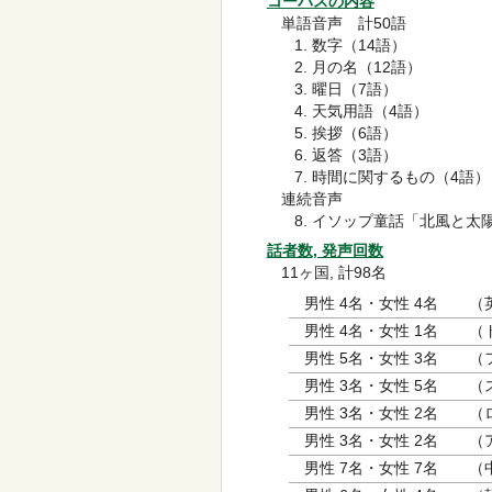
コーパスの内容
単語音声 計50語
数字（14語）
月の名（12語）
曜日（7語）
天気用語（4語）
挨拶（6語）
返答（3語）
時間に関するもの（4語）
連続音声
イソップ童話「北風と太
話者数, 発声回数
11ヶ国, 計98名
男性 4名・女性 4名
（
男性 4名・女性 1名
（
男性 5名・女性 3名
（
男性 3名・女性 5名
（
男性 3名・女性 2名
（
男性 3名・女性 2名
（
男性 7名・女性 7名
（